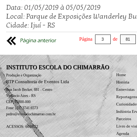
Data: 01/05/2019 à 05/05/2019
Local: Parque de Exposições Wanderley 
Cidade: Ijuí­ - RS
Página
de
INSTITUTO ESCOLA DO CHIMARRÃO
Home
Produção e Organização
RTP Consultoria de Eventos Ltda
História
Entrevistas
Rua Jacob Becker, 881 - Centro
Venâncio Aires - RS
Reportagens
CEP: 95800-000
Curiosidade
Fone: (51) 3741.6573
Indústria Er
pedro@escoladochimarrao.com.br
Parceiros
Livro de vis
ACESSOS: 608822
Agenda